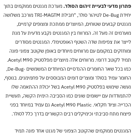
פתרון מדעי לבעיית זיהום הסולר.
מערכת מגנטים ממוקמים בתוך
הבלו
יחידת De-Bug לטיהור סולר, "חבילת TRI-MAGTM מורכב משלושה
מגנטים קבועים שטוחים, המיוצרים ממתכת ומצופים קרמיים,
צרו
מוערמים זה מעל זה. המרווח בין המגנטים נקבע מדעית על מנת
לייצר את צפיפות שדה השטף האופטימלי. המגנטים מסודרים
ומוחזקים במקומם עם מרווחים מיוחדים באופן שקוטב צפוני פונה
תמיד לקוטב דרומי. מרווחים אלה מיוצרים מפלסטיק Acetyl M90.
כמו בכל שאר החומרים ההנדסיים המיוחדים המשמשים -De-Bug,
החומר עמיד בסולר ומוצרים דומים המבוססים על פחמימנים. בנוסף,
נעשה שימוש בפלסטיק Acetyl M90 בשל יכולת ההתאמה שלו
להתמודדות עם יישומים שונים כמו הסביבה הימית הקשה, תעשיית
הכרייה וציוד חקלאי. Acetyl M90 Plastic גם עמיד במיוחד בפני
פיצוח מתח סביבתי וכימיקלים רבים הקשורים בדרך כלל לסולר.
המגנטים ממוקמים שהקוטב הצפוני של מגנט אחד פונה תמיד