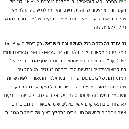
מים
. הפתרון היעיל והאפקטיבי התקנת מערכת DE BUG לנטרול
שידר
בקטריות באמצעות שדות מגנטים. זוהי בהחלט שיטה יעילה מאוד
שפותרת את הבעיה ומאפשרת פעילות תקינה של ציוד סובב במנועי
תחזו
דיזל , ללא תקלות.
שאלו
זה עובד בהצלחה בכל העולם וגם בישראל.
רק ביחידות De-Bug
המקוריות תמצאו חבילות בלעדיות TRI-MAGTM ו-MULTI-MAGTM
הבלו
Bug Killer. טכנולוגיה המשתמשת בשדות שטף מגנטי כדי להילחם
במיקרואורגניזמים ובבעיות הנלוות להם בנוזלים. הטכנולוגיה
צרו
המתקדמת של DE BUG פותחה בניו זילנד. התיאוריה לפיה שדות
שטף מגנטי מעכבים צמיחה והישרדות של מיקרואורגניזמים קיימת
ומיושמת במערכות איחסון סולר בישראל ובעולם. בקטריות וחיידקים
לא שורדים בתנאי קיום אשר כוללים שימוש בשדות מגנטים. הם
ראש
אינם מתרבים ולמעשה מושמדים בתהליך רציף של פעילות מגנטית.
מי א