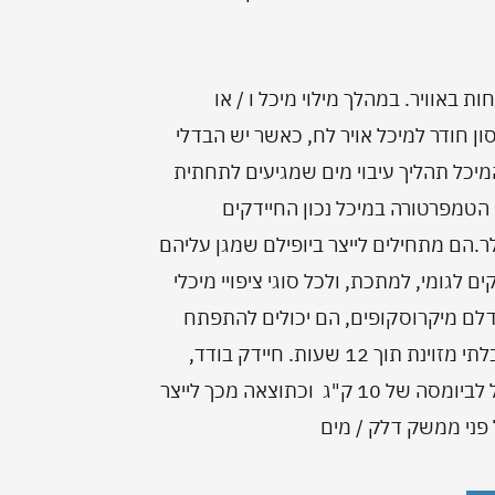
ת באוויר. במהלך מילוי מיכל ו / או
ן חודר למיכל אויר לח, כאשר יש הבדלי
מיכל תהליך עיבוי מים שמגיעים לתחתית
 הטמפרטורה במיכל נכון החיידקים
ם מתחילים לייצר ביופילם שמגן עליהם
ם לגומי, למתכת, ולכל סוגי ציפויי מיכלי
דלם מיקרוסקופים, הם יכולים להתפתח
ולייצר שכבה שנראת בקלות בעין בלתי מזוינת תוך 12 שעות. חיידק בודד,
שוקל רק מיליונית הגרם ויכול לגדול לביומסה של 10 ק"ג וכתוצאה מכך לייצר
פני ממשק דלק / מים