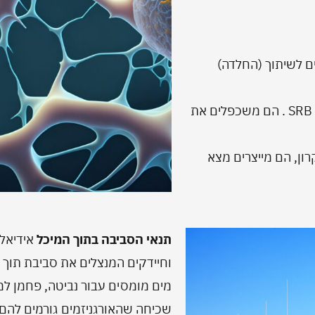
ים לשיתוך (החלדה)
2. שמרים: מעדיפים סביבה חומצית המיוצרת על ידי SRB . הם משכפלים את
ון, הם מייצרים מצא
תנאי הסביבה בתוך המיכל
אידיאל
וחיידקים המנצלים את סביבת תוך
מים מומסים עבור נביטה, פחמן למז
שכיחה שהאורגניזמים גורמים להם 