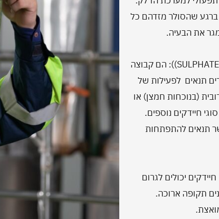
ק תפעולי למערכת הדלק.
ברגע שהסולר מזדהם כל
גר את הבעיה.
חיידקים (SRB) מקבוצת-SULPHATE REDUCING BACTERIA)): הם קבוצה
ים תנאים לפעילות של
ובית (בנוכחות חמצן) או
גי חיידקים נוספים.
שר תנאים להתפתחות
חיידקים יכולים לגרום
ים תקופה ארוכה.
ואצת.