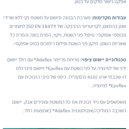
אפקט גישור סדקים על בטון.
שידר
עבודות מקדימות:
מערכת הבטנה תיושם על משטח נקי ללא שרידי
תחזו
שמן בהתאם, לקריטריוני ההדבקה של ISO EN 18479 לחומרים
מבוססי אפוקסי: טיפול פני השטח, ניקוי, הסרת בוצה והסרת כל
שאלו
שאריות השמן. תיקון פני השטח ופילוס ריתוכים בטיט אפוקסי.
הבלו
טכנולוגיית יישום ציפוי:
מריחת פריימר Adaflex® עם רולר יישום
ידני של למינציה על פני השטח עם Epoflex® ויישום פיברגלס
צרו
דו-שכבתי ארוג (450 גרם/מ"ר). כיסוי של סיבי הזכוכית עם
Epoflex® למינציה.
משפשפים עם נייר זכוכית את כל המשטח ומסירים אבק. יישום
ראש
השכבה המוליכה/אנטיסטטית Adaflex® באמצעות רולר.
מי א