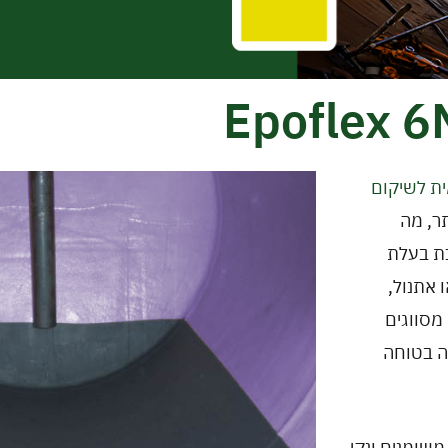
ית לשיקום
ר, מה
Epoflex 6N היא מערכת בעלת
 אתנול,
מסווגים
לה בטוחה
שומנים ונקי