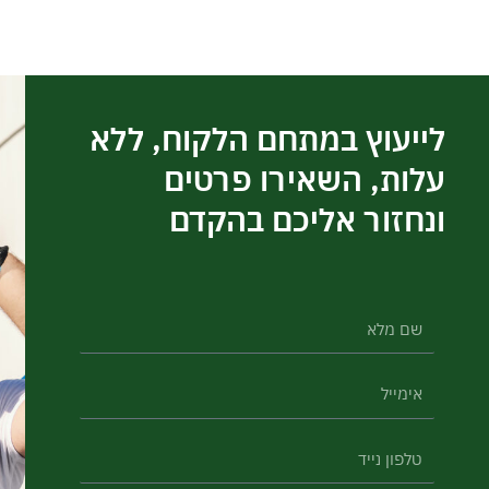
לייעוץ במתחם הלקוח, ללא
עלות, השאירו פרטים
ונחזור אליכם בהקדם
ש
ם
א
מ
י
ל
ט
מ
א
ל