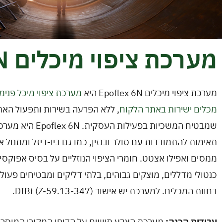
מערכת ציפוי מיכלים Epoflex 6N
מערכת ציפוי מיכלים Epoflex 6N היא
מערכת ציפוי מיכל פנימ
מכלים ישירות באתר הלקוח
, ללא הפרעה בשירות ותפעול האת
שמבטיח המשכיות בפעילות העסקית. 
תאימות להתמודדות עם סולר ובנזין, כמו גם ביו-דיזל ומתנול או
ממסים ואפילו אצטט. חומרי הציפוי הנוזליים על בסיס אפוקסי 
כנטולי מדללים, מוצקים גבוהים, בלתי דליקים ומבטיחים פעו
בחוות המכלים. למערכת יש אישור DIBt (Z-59.13-347).
עבודות הכנה:
מערכת הצבע תיושם על הדופן המקורי המוסר מ