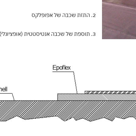
2. התזת שכבה של אפופלקס
3. תוספת של שכבה אנטיסטטית (אופציונלי)